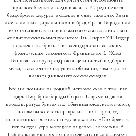
приспособления из меди и железа. В Средние века
брадобреи и хирурги входили в одну гильдию. Знать
имела личных цирюльников и брадобреев. Борода или
ее отсутствие служили показателем статуса, а иногда и
«политическим» инструментом. Так, Генрих XIII Тюдор
поклялся не бриться из солидарности со своим
французским союзником Франциском I. Жена
Генриха, которую раздражал щетинистый подборок
мужа, заставила его нарушить обещание, чем едва не
вызвала дипломатический скандал.
Все мы помним из родной истории сказ о том, как
царь Петр брил бороды боярам. Те времена давно
прошли, ритуал бритья стал обычным элементом туалета,
но нам бы хотелось превратить его в процесс,
исполненный эстетики и удовольствия. «Кто бреется,
тот каждое утро молодеет на день» - возможно, В.
Набоков, перу которого принадлежат эти слова, имел в