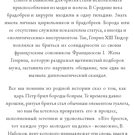
приспособления из меди и железа. В Средние века
брадобреи и хирурги входили в одну гильдию. Знать
имела личных цирюльников и брадобреев. Борода или
ее отсутствие служили показателем статуса, а иногда и
«политическим» инструментом. Так, Генрих XIII Тюдор
поклялся не бриться из солидарности со своим
французским союзником Франциском I. Жена
Генриха, которую раздражал щетинистый подборок
мужа, заставила его нарушить обещание, чем едва не
вызвала дипломатический скандал.
Все мы помним из родной истории сказ о том, как
царь Петр брил бороды боярам. Те времена давно
прошли, ритуал бритья стал обычным элементом туалета,
но нам бы хотелось превратить его в процесс,
исполненный эстетики и удовольствия. «Кто бреется,
тот каждое утро молодеет на день» - возможно, В.
Набоков, перу которого принадлежат эти слова, имел в