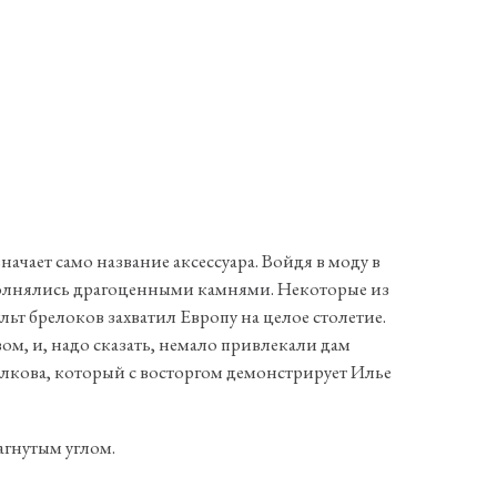
чает само название аксессуара. Войдя в моду в
ополнялись драгоценными камнями. Некоторые из
т брелоков захватил Европу на целое столетие.
ом, и, надо сказать, немало привлекали дам
олкова, который с восторгом демонстрирует Илье
загнутым углом.