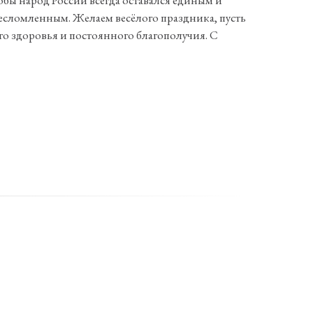
обы народ России всегда оставался единым и
есломленным. Желаем весёлого праздника, пусть
ого здоровья и постоянного благополучия. С