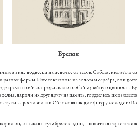
Брелок
 в виде подвески на цепочке от часов. Собственно это и озна
и разные формы. Изготовленные из золота и серебра, они д
врами и сейчас представляют собой музейную ценность. Куль
лия, дарили их друг другу на память, гордились их изяществ
тво скуки, серости жизни Обломова вводит фигуру молодого В
ворил он, отыскав в куче брелок один, – визитная карточка с 