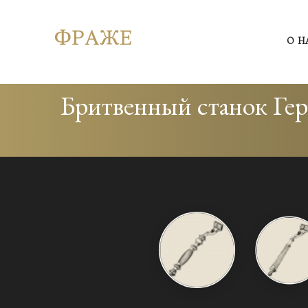
О Н
Бритвенный станок Ге