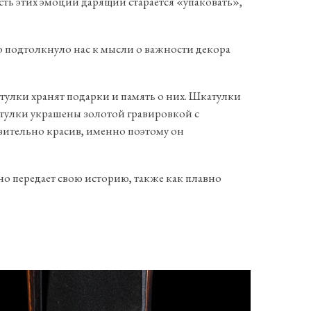
ть этих эмоций дарящий старается «упаковать»,
то подтолкнуло нас к мысли о важности декора
тулки хранят подарки и память о них. Шкатулки
атулки украшены золотой гравировкой с
вительно красив, именно поэтому он
но передает свою историю, также как плавно