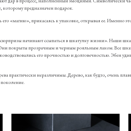
ают дар в процесс, наполненный эмоциями. Символически час
е, которому предназначен подарок.
ь его «магию», прикасаясь к упаковке, открывая ее. Именно э
к сюрпризы начинают ссыпаться в шкатулку жизни». Наши шка
а. Они покрыты прозрачным и черным рояльным лаком. Все шк
оводствовались его прочностью и долговечностью. Эбен уди
ева практически неразличимы. Дерево, как будто, очень плав
 поколение.